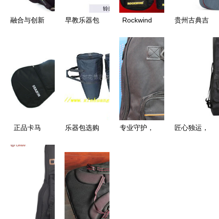
融合与创新
早教乐器包
Rockwind
贵州古典吉
探索Fusion
管乐包的魅
乐器保护专
他乐器包选
圆号管乐包
力与启蒙价
家 吉他包
购指南 楷
的魅力与潜
值
与管乐包的
模乐器、双
力
卓越之选
肩款式与各
色民谣吉他
包推荐
正品卡马
乐器包选购
专业守护，
匠心独运，
KEPMA加
指南 从电
随乐而行
乐韵随行
厚原装民谣
吉他包到电
YAMAHA
金石丝竹月
吉他包 您
子琴包的价
41寸加棉加
琴厂家推出
的爱琴专业
格与选择
厚民谣吉他
乐器配件促
守护者
包批发指南
销与定制服
务