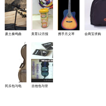
建议
一夜爆红？
朵
造专业乐器
保护方案
废土奏鸣曲
美育12月报
携手月义琴
会商宝求购
《Rust》首
名优惠火热
行，共谱财
网 精准对
个付费
开启 现金
富乐章 电
接乐器包买
DLC“魔性
直减，豪礼
子琴包等音
家与供应商
乐器包”掀
相送，助力
乐用品加盟
的B2B平台
起末日音乐
福州宝宝快
热潮来袭
会热潮
乐成长
民乐包与电
吉他包与管
子琴包 如
乐包采购指
何为你的乐
南 供应商