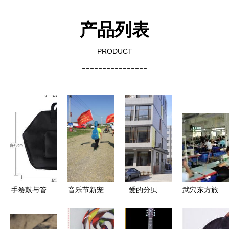
产品列表
PRODUCT
----------------
手卷鼓与管
音乐节新宠
爱的分贝
武穴东方旅
乐包 价格
为何这款吉
用爱唤醒聋
行用品 匠
指南与选购
他包在张北
儿沉睡的耳
心独运，打