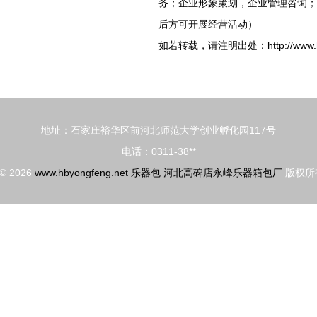
务；企业形象策划，企业管理咨询；
后方可开展经营活动）
如若转载，请注明出处：http://www.hbyon
地址：石家庄裕华区前河北师范大学创业孵化园117号
电话：0311-38**
 © 2026
www.hbyongfeng.net
乐器包
河北高碑店永峰乐器箱包厂
版权所