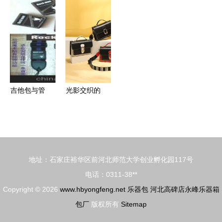
开启 现金
富乐章 电
接乐器包买
何为你的乐
直减，豪礼
子琴包等音
家与供应商
器挑选最佳
相送，助力
乐用品加盟
的B2B平台
伴侣
福州宝宝快
热潮来袭
乐成长
吉他包与管
光影交织的
乐包采购指
时尚物语
南 供应商
女包与电子
选择与批发
琴包的静物
市场解析
拍摄艺术
地址：石家庄裕华区前河北师范大学创业孵化园117号
电话：0311-38**
Copyright © 2026
www.hbyongfeng.net
乐器包
河北高碑店永峰乐器箱
包厂
版权所有
Sitemap