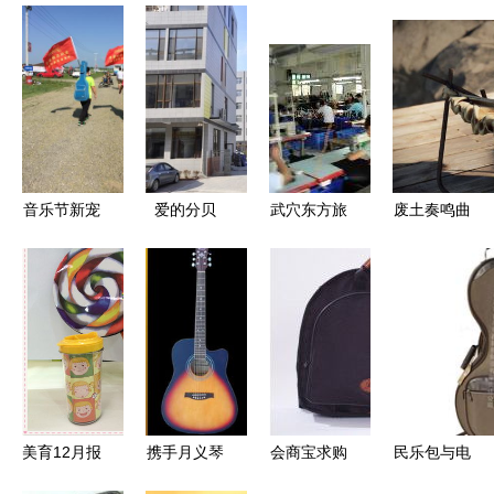
音乐节新宠
爱的分贝
武穴东方旅
废土奏鸣曲
为何这款吉
用爱唤醒聋
行用品 匠
《Rust》首
他包在张北
儿沉睡的耳
心独运，打
个付费
一夜爆红？
朵
造专业乐器
DLC“魔性
保护方案
乐器包”掀
起末日音乐
会热潮
美育12月报
携手月义琴
会商宝求购
民乐包与电
名优惠火热
行，共谱财
网 精准对
子琴包 如