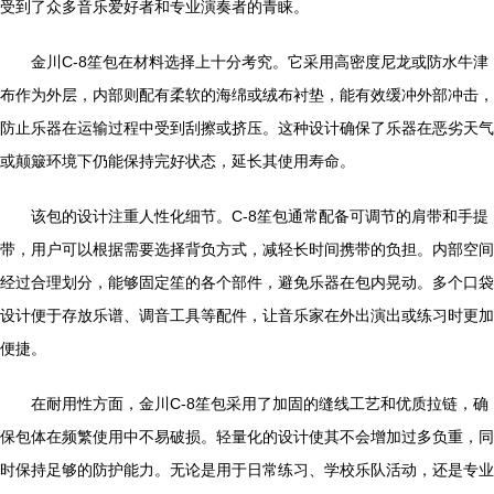
受到了众多音乐爱好者和专业演奏者的青睐。
金川C-8笙包在材料选择上十分考究。它采用高密度尼龙或防水牛津
布作为外层，内部则配有柔软的海绵或绒布衬垫，能有效缓冲外部冲击，
防止乐器在运输过程中受到刮擦或挤压。这种设计确保了乐器在恶劣天气
或颠簸环境下仍能保持完好状态，延长其使用寿命。
该包的设计注重人性化细节。C-8笙包通常配备可调节的肩带和手提
带，用户可以根据需要选择背负方式，减轻长时间携带的负担。内部空间
经过合理划分，能够固定笙的各个部件，避免乐器在包内晃动。多个口袋
设计便于存放乐谱、调音工具等配件，让音乐家在外出演出或练习时更加
便捷。
在耐用性方面，金川C-8笙包采用了加固的缝线工艺和优质拉链，确
保包体在频繁使用中不易破损。轻量化的设计使其不会增加过多负重，同
时保持足够的防护能力。无论是用于日常练习、学校乐队活动，还是专业