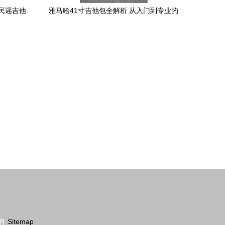
民谣吉他
雅马哈41寸吉他包全解析 从入门到专业的
南
民乐包选购指南
有
Sitemap