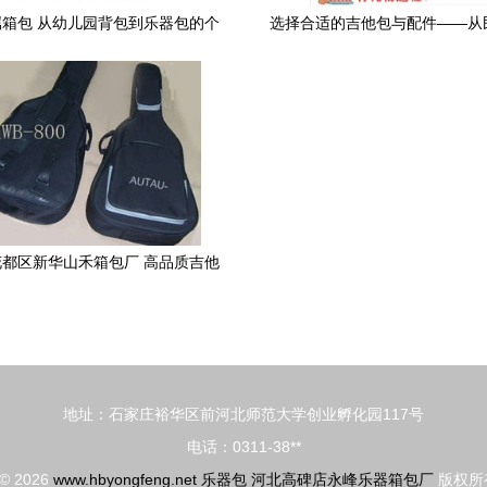
箱包 从幼儿园背包到乐器包的个
选择合适的吉他包与配件——从
性化解决方案
包到电子琴包的全方位指
都区新华山禾箱包厂 高品质吉他
袋与电子琴包高清图片展示
地址：石家庄裕华区前河北师范大学创业孵化园117号
电话：0311-38**
 © 2026
www.hbyongfeng.net
乐器包
河北高碑店永峰乐器箱包厂
版权所