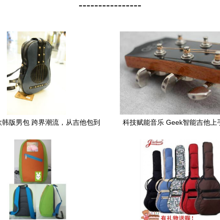
----------------
新款韩版男包 跨界潮流，从吉他包到
科技赋能音乐 Geek智能吉他
潮酷双肩背包
管乐包应用全解析