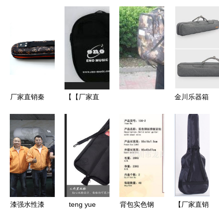
厂家直销秦
【【厂家直
金川乐器箱
腔板胡盒子
销】供应多
包竹笛包厂
黑色轻体泡
功能牛津布
家批发直销
沫包装盒乐
乐器包】价
可定制
器乐器包
格,厂家,图
片,乐器箱
包,广州市
见闻科技贸
漆强水性漆
teng yue
背包实色钢
【厂家直销
易-