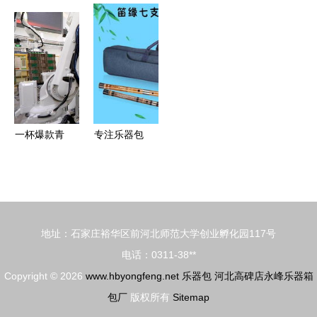
借助网络,
990鼓棒包
丝弹拨吉它
批发定做韩
联姻津宝乐
架子鼓爵士
儿童早教益
版热卖吉他
器
鼓专用包乐
智乐器吉他
包 民谣乐
器包加厚鼓
过家家生日
器包电子吉
棒袋鼓槌包
礼物乐器
他包41寸】
价格,厂家,
图片,乐器
一杯爆款青
专注乐器包
箱包,魏顺
啤背后的新
生产18年,
青-
意
为你解答竹
笛包批发误
区
地址：石家庄裕华区前河北师范大学创业孵化园117号
电话：0311-38**
Copyright © 2026
www.hbyongfeng.net
乐器包
河北高碑店永峰乐器箱
包厂
版权所有
Sitemap