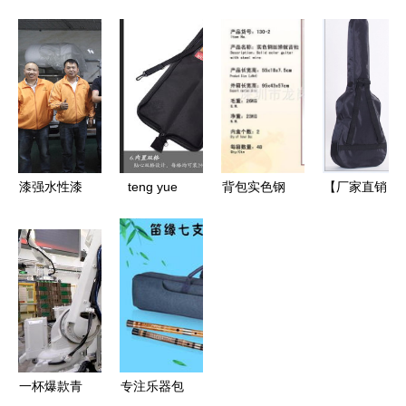
腔板胡盒子
销】供应多
包竹笛包厂
黑色轻体泡
功能牛津布
家批发直销
沫包装盒乐
乐器包】价
可定制
器乐器包
格,厂家,图
片,乐器箱
包,广州市
见闻科技贸
漆强水性漆
teng yue
背包实色钢
【厂家直销
易-
借助网络,
990鼓棒包
丝弹拨吉它
批发定做韩
联姻津宝乐
架子鼓爵士
儿童早教益
版热卖吉他
器
鼓专用包乐
智乐器吉他
包 民谣乐
器包加厚鼓
过家家生日
器包电子吉
棒袋鼓槌包
礼物乐器
他包41寸】
价格,厂家,
图片,乐器
一杯爆款青
专注乐器包
箱包,魏顺