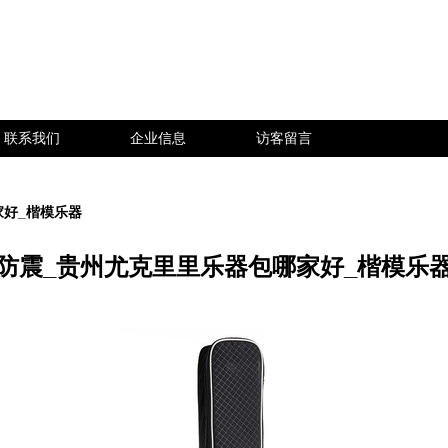
联系我们
企业信息
访客留言
家好_楷模乐器
防震_贵州尤克里里乐器包哪家好_楷模乐