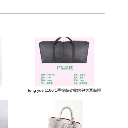
teng yue 1180 1手提鼓架收纳包大军鼓哑
鼓牛皮鼓爵士鼓折叠防震防水黑色牛津布
乐器耐磨袋