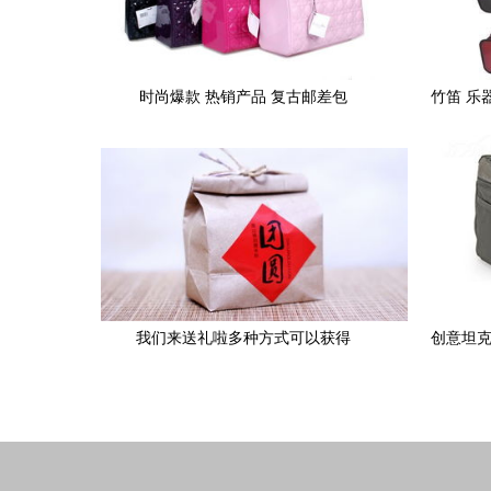
时尚爆款 热销产品 复古邮差包
竹笛 乐
我们来送礼啦多种方式可以获得
创意坦克 
2下载 