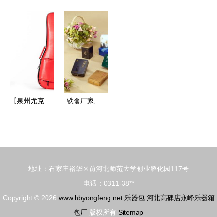
货 顺丰包
乐器箱供应
枪盐水注射
防水双肩_
邮 aj3高版
乐器箱厂家
机
广州加厚加
本 荔枝纹
棉乐器包加
当天物流
工商
【泉州尤克
铁盒厂家,
里里乐器包
业务生产概
生产定制_
况,礼品,保
楷模乐器_
健,月饼,远
真皮_便携_
航制罐厂
地址：石家庄裕华区前河北师范大学创业孵化园117号
手提_各色
金属材料
电话：0311-38**
民谣图片】
包装材料
Copyright © 2026
www.hbyongfeng.net
乐器包
河北高碑店永峰乐器箱
泉州尤克里
包厂
版权所有
Sitemap