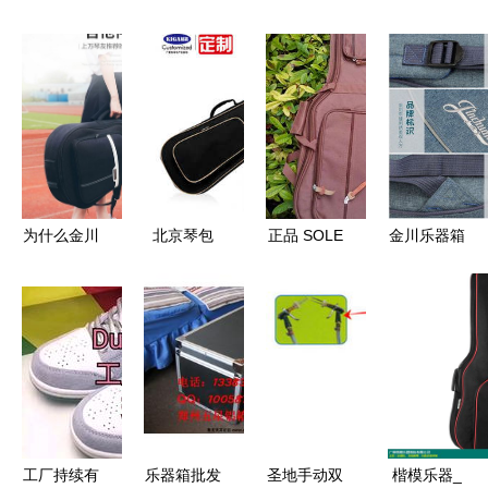
为什么金川
北京琴包
正品 SOLE
金川乐器箱
吉他包批发
琴包 36寸
包琵琶包厂
的价格比同
吉他琴包
家直销支持
行高?
加厚海棉
批发定制
双肩背包
乐器包包邮
(豆瓣)
工厂持续有
乐器箱批发
圣地手动双
楷模乐器_