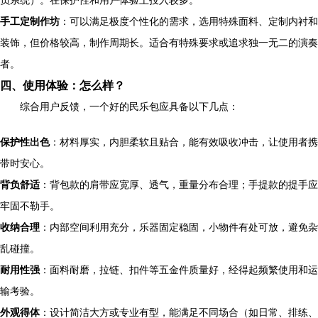
负系统）。在保护性和用户体验上投入较多。
手工定制作坊
：可以满足极度个性化的需求，选用特殊面料、定制内衬和
装饰，但价格较高，制作周期长。适合有特殊要求或追求独一无二的演奏
者。
四、使用体验：怎么样？
综合用户反馈，一个好的民乐包应具备以下几点：
保护性出色
：材料厚实，内胆柔软且贴合，能有效吸收冲击，让使用者携
带时安心。
背负舒适
：背包款的肩带应宽厚、透气，重量分布合理；手提款的提手应
牢固不勒手。
收纳合理
：内部空间利用充分，乐器固定稳固，小物件有处可放，避免杂
乱碰撞。
耐用性强
：面料耐磨，拉链、扣件等五金件质量好，经得起频繁使用和运
输考验。
外观得体
：设计简洁大方或专业有型，能满足不同场合（如日常、排练、