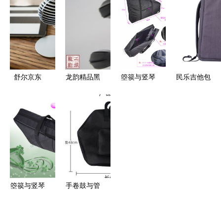
全产品参考
解决方案
购买渠道与
厂家货源与
信息
使用体验
供应信息指
南
舒尔京东
龙韵精品黑
箜篌与竖琴
民乐吉他包
618年中购
檀二胡 专
的守护者
存放保养全
物节 吉他
业演奏与品
Teng Yue
攻略 为您
包的炸裂优
质承诺的完
1117 8民谣
的爱琴打造
惠，为你的
美融合
乐器收纳包
安全舒适
音乐之旅护
深度体验
的“家”
航
箜篌与竖琴
手卷鼓与管
的理想伴侣
乐包 价格
专业收纳包
指南与选购