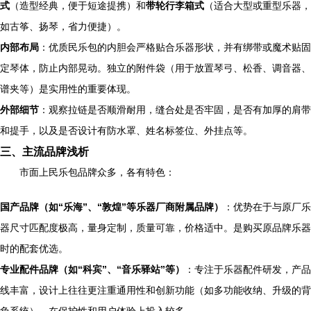
式
（造型经典，便于短途提携）和
带轮行李箱式
（适合大型或重型乐器，
如古筝、扬琴，省力便捷）。
内部布局
：优质民乐包的内胆会严格贴合乐器形状，并有绑带或魔术贴固
定琴体，防止内部晃动。独立的附件袋（用于放置琴弓、松香、调音器、
谱夹等）是实用性的重要体现。
外部细节
：观察拉链是否顺滑耐用，缝合处是否牢固，是否有加厚的肩带
和提手，以及是否设计有防水罩、姓名标签位、外挂点等。
三、主流品牌浅析
市面上民乐包品牌众多，各有特色：
国产品牌（如“乐海”、“敦煌”等乐器厂商附属品牌）
：优势在于与原厂乐
器尺寸匹配度极高，量身定制，质量可靠，价格适中。是购买原品牌乐器
时的配套优选。
专业配件品牌（如“科宾”、“音乐驿站”等）
：专注于乐器配件研发，产品
线丰富，设计上往往更注重通用性和创新功能（如多功能收纳、升级的背