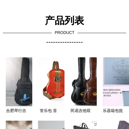
产品列表
PRODUCT
----------------
合肥琴行吉
管乐包 音
民谣吉他双
乐器箱包批
他包选购指
乐爱好者的
肩包选购指
发 探寻可
南 最新最
便携式梦想
南 价格、
靠的民乐包