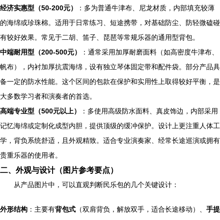
经济实惠型（50-200元）
：多为普通牛津布、尼龙材质，内部填充较薄
的海绵或珍珠棉。适用于日常练习、短途携带，对基础防尘、防轻微磕碰
有较好效果。常见于二胡、笛子、琵琶等常规乐器的通用型背包。
中端耐用型（200-500元）
：通常采用加厚耐磨面料（如高密度牛津布、
帆布），内衬加厚抗震海绵，设有独立琴体固定带和配件袋。部分产品具
备一定的防水性能。这个区间的包款在保护和实用性上取得较好平衡，是
大多数学习者和演奏者的首选。
高端专业型（500元以上）
：多使用高级防水面料、真皮饰边，内部采用
记忆海绵或定制化成型内胆，提供顶级的缓冲保护。设计上更注重人体工
学，背负系统舒适，且外观精致。适合专业演奏家、经常长途巡演或拥有
贵重乐器的使用者。
二、外观与设计（图片参考要点）
从产品图片中，可以直观判断民乐包的几个关键设计：
外形结构
：主要有
背包式
（双肩背负，解放双手，适合长途移动）、
手提