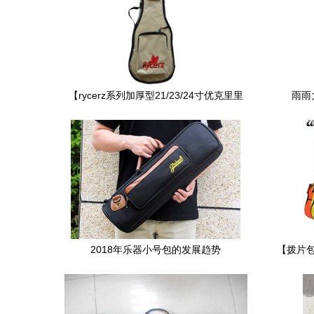
【rycerz系列加厚型21/23/24寸优克里里
雨雨
吉他包/乐器包】价格,厂家,图片,乐器箱包,
北京黄金眼商贸-
2018年乐器小号包的发展趋势
【拨片