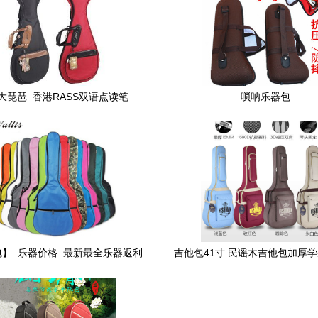
大琵琶_香港RASS双语点读笔
唢呐乐器包
包】_乐器价格_最新最全乐器返利
吉他包41寸 民谣木吉他包加厚
优惠_一淘网
琴包背包 木吉它袋双肩